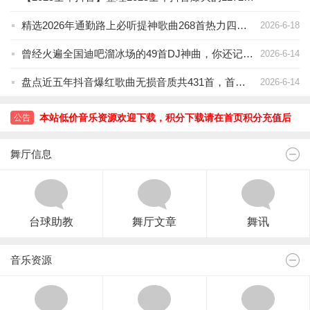
精选2026年通勤路上必听提神歌曲268首热力四射的热门单曲
2026-6-18
曾经火遍全国迪吧溜冰场的49首DJ神曲，你还记得几首[无损打包]
2026-6-14
盘点近五年抖音爆红歌曲无损音质共431首，首首令人如痴如醉.
2026-6-14
本站低价音乐资源欢迎下载，积分下载请在首页积分充值后
在进行付费下载。
请记住我们的导航站。。。。
公告
本站低价音乐资源欢迎下载，积分下载请在首页积分充值后
在进行付费下载。
请记住我们的导航站。。。。
舞厅信息
台球助教
舞厅文章
舞讯
音乐资源