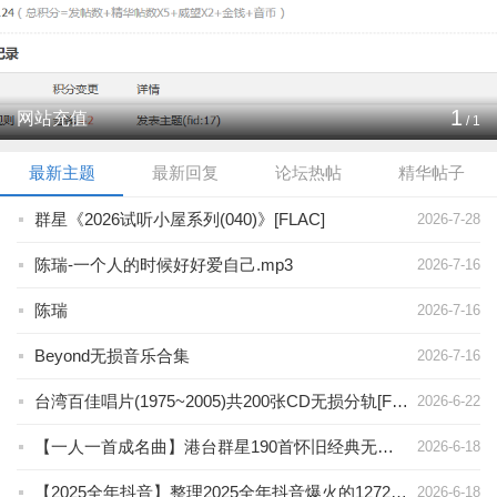
1
网站充值
/
1
最新主题
最新回复
论坛热帖
精华帖子
群星《2026试听小屋系列(040)》[FLAC]
2026-7-28
陈瑞-一个人的时候好好爱自己.mp3
2026-7-16
陈瑞
2026-7-16
Beyond无损音乐合集
2026-7-16
台湾百佳唱片(1975~2005)共200张CD无损分轨[FLAC]音乐宝藏级资源
2026-6-22
【一人一首成名曲】港台群星190首怀旧经典无损音乐歌曲，值得收藏[WAV+8.2G]
2026-6-18
【2025全年抖音】整理2025全年抖音爆火的1272首网红热门流行歌曲无损音乐合集，每首热度爆表[WAV+MP3+59.7GB]
2026-6-18