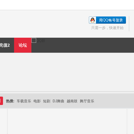
只需一步，快速开始
充值2
论坛
热搜:
车载音乐
电影
短剧
DJ舞曲
越南鼓
舞厅音乐
搜
索